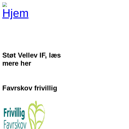
Gå til hovedindhold
Støt Vellev IF, læs
mere her
Favrskov frivillig