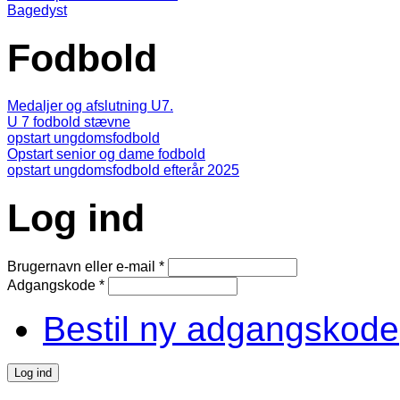
Bagedyst
Fodbold
Medaljer og afslutning U7.
U 7 fodbold stævne
opstart ungdomsfodbold
Opstart senior og dame fodbold
opstart ungdomsfodbold efterår 2025
Log ind
Brugernavn eller e-mail
*
Adgangskode
*
Bestil ny adgangskode