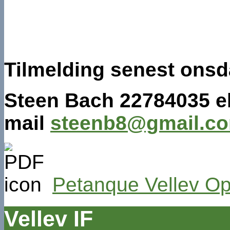
Tilmelding senest onsda
Steen Bach 22784035 el
mail
steenb8@gmail.c
Petanque Vellev Ope
Vellev IF