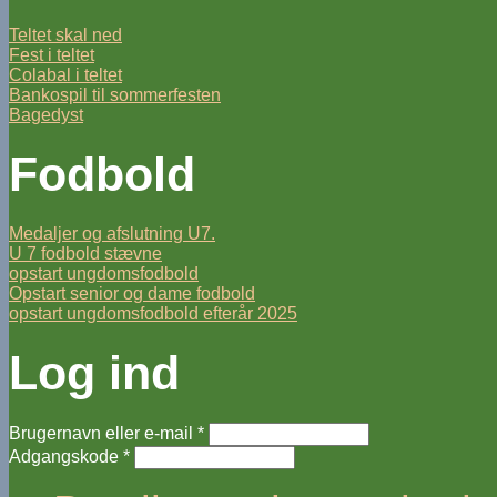
Teltet skal ned
Fest i teltet
Colabal i teltet
Bankospil til sommerfesten
Bagedyst
Fodbold
Medaljer og afslutning U7.
U 7 fodbold stævne
opstart ungdomsfodbold
Opstart senior og dame fodbold
opstart ungdomsfodbold efterår 2025
Log ind
Brugernavn eller e-mail
*
Adgangskode
*