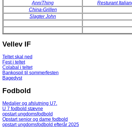
AnniThing
Resturant Italia
China-Grillen
Slagter John
Vellev IF
Teltet skal ned
Fest i teltet
Colabal i teltet
Bankospil til sommerfesten
Bagedyst
Fodbold
Medaljer og afslutning U7.
U 7 fodbold stævne
opstart ungdomsfodbold
Opstart senior og dame fodbold
opstart ungdomsfodbold efterår 2025