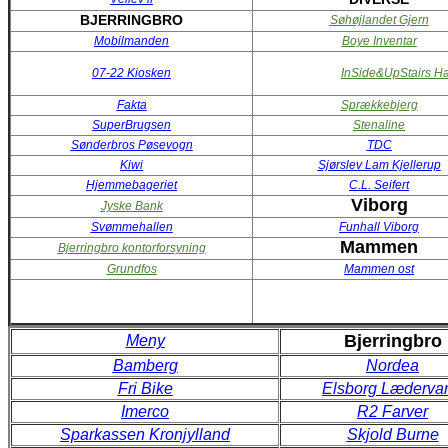
BJERRINGBRO
Søhøjlandet Gjern
Mobilmanden
Boye Inventar
07-22 Kiosken
InSide&UpStairs 
Fakta
Sprækkebjerg
SuperBrugsen
Stenaline
Sønderbros Pøsevogn
TDC
Kiwi
Sjørslev Lam Kjellerup
Hjemmebageriet
C.L. Seifert
Viborg
Jyske Bank
Svømmehallen
Funhall Viborg
Mammen
Bjerringbro kontorforsyning
Grundfos
Mammen ost
Bjerringbro
Meny
Bamberg
Nordea
Fri Bike
Elsborg Lædervar
Imerco
R2 Farver
Sparkassen Kronjylland
Skjold Burne