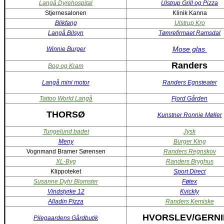
Langå Dyrehospital
Ulstrup Grill og Pizza
Stjernesalonen
Klinik Kanna
Blikfang
Ulstrup Kro
Langå Bilsyn
Tømrefirmaet Ramsdal
Mose glas
Winnie Burger
Randers
Bog og Kram
Langå mini motor
Randers Egnsteater
Tattoo World Langå
Fjord Gården
THORSØ
Kunstner Ronnie Møller
Tungelund badet
Jysk
Meny
Burger King
Vognmand Bramer Sørensen
Randers Regnskov
XL-Byg
Randers Bryghus
Klippoteket
Sport Direct
Susanne Dyhr Blomster
Føtex
Vindstyrke 12
Kvickly
Alladin Pizza
Randers Kemiske
HVORSLEV/GERN
Pilegaardens Gårdbutik