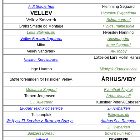
Aidt Slagterhus
Flemming Søgaard
VELLEV
Hvorslev Byggefirma
Vellev Savværk
Schurmann-el
Grøns Smede og Montage
Hviids Planteskole
Leka Stålindustri
Hvorslev Honning
Vellev Forsamlingshus
Amstrupgård
Mitra
Irene Søgaard
Vellev Vandværk
Al-Hobby
Lotte og Lars Holm Hans
Køkken Specialisten
Inge Haarbo
Midtjysk Kloarkservice
ÅRHUS/VIBY
Støtte foreningen for Friskolen Vellev.
Mekanisk Support
Eventhall Åbyhøj
Torben Jørgensen
Århus Minigolf
CJ. Juletræer
Kunstner Peter A Ebbese
El-Kjær Teknik og service
3F Rymarken
Tulipanpluk
Billigvoks.dk
Østjysk EL Service v. Rune og Barrys
Aarhus Sea Rangers
3F Rymarken
Baltzers Bureau
Bowl’n Fun Viby
DIVERSE
Vellev if