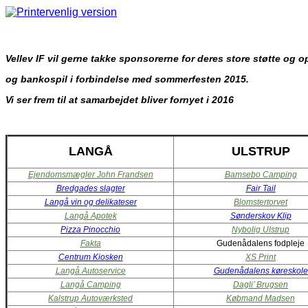
Vellev IF vil gerne takke sponsorerne for deres store støtte og o
og bankospil i forbindelse med sommerfesten 2015.
Vi ser frem til at samarbejdet bliver fornyet i 2016
LANGÅ
ULSTRUP
Ejendomsmægler John Frandsen
Bamsebo Camping
Bredgades slagter
Fair Tail
Langå vin og delikateser
Blomstertorvet
Langå Apotek
Sønderskov Klip
Pizza Pinocchio
Nybolig Ulstrup
Fakta
Gudenådalens fodpleje
Centrum Kiosken
XS Print
Langå Autoservice
Gudenådalens køreskole
Langå Camping
Dagli’ Brugsen
Kalstrup Autoværksted
Købmand Madsen