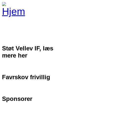
Gå til hovedindhold
Støt Vellev IF, læs
mere her
Favrskov frivillig
Sponsorer