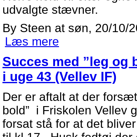
udvalgte stævner.
By
Steen
at
søn, 20/10/2
Læs mere
om Opstart indendørs fodbold senio
Succes med ”leg og b
i uge 43 (Vellev IF)
Der er aftalt at der fors
bold” i Friskolen Vellev 
forsat stå for at det blive