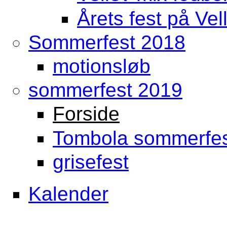
Årets fest på Vel
Sommerfest 2018
motionsløb
sommerfest 2019
Forside
Tombola sommerfes
grisefest
Kalender
Front Menu