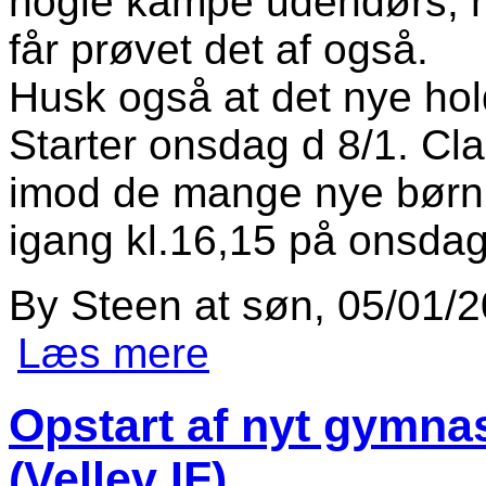
nogle kampe udendørs, nå
får prøvet det af også.
Husk også at det nye hol
Starter onsdag d 8/1. Cl
imod de mange nye børn 
igang kl.16,15 på onsdag
By
Steen
at
søn, 05/01/2
Læs mere
om leg og bold
Opstart af nyt gymnas
(Vellev IF)