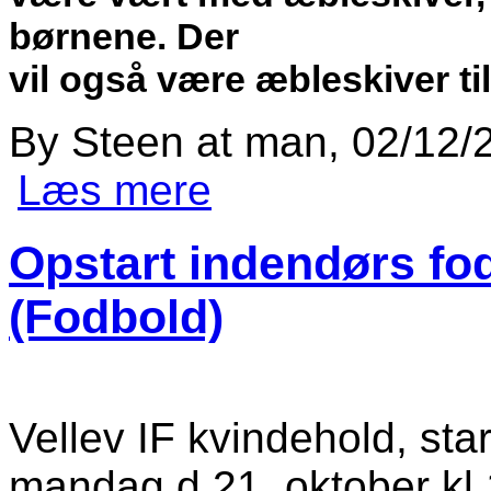
børnene. Der
vil også være æbleskiver ti
By
Steen
at
man, 02/12/2
Læs mere
om Jule afslutning leg og bold
Opstart indendørs fo
(Fodbold)
Vellev IF kvindehold, st
mandag d.21. oktober kl.18