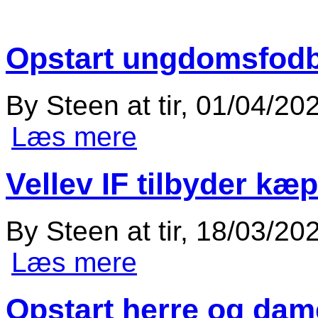
Opstart ungdomsfodbo
By
Steen
at
tir, 01/04/20
Læs mere
om Opstart ungdomsfodbold 2025
Vellev IF tilbyder kæp
By
Steen
at
tir, 18/03/20
Læs mere
om Vellev IF tilbyder kæphesteridni
Opstart herre og dame