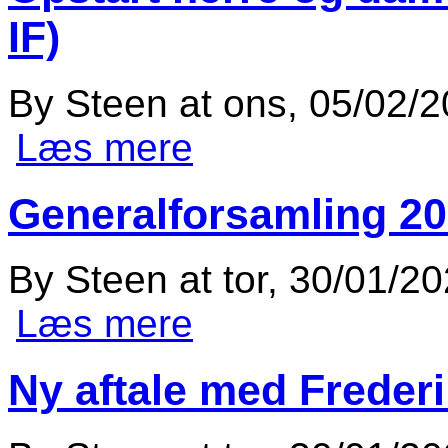
IF)
By
Steen
at
ons, 05/02/2
Læs mere
om Opstart herre og dame fodbold s
Generalforsamling 202
By
Steen
at
tor, 30/01/20
Læs mere
om Generalforsamling 2025
Ny aftale med Frederi