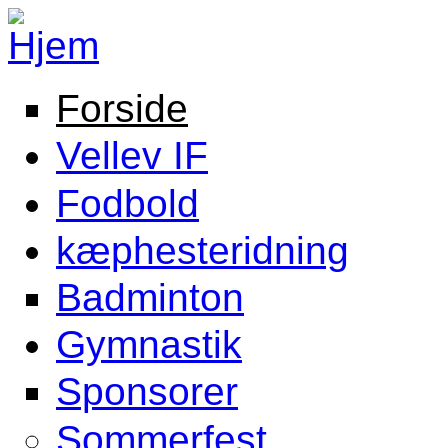
Gå til hovedindhold
Forside
Hovedmenu
Vellev IF
Fodbold
kæphesteridning
Badminton
Gymnastik
Sponsorer
Sommerfest