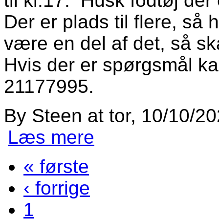
til kl.17. Husk fodtøj der
Der er plads til flere, så h
være en del af det, så s
Hvis der er spørgsmål k
21177995.
By
Steen
at
tor, 10/10/20
Læs mere
om Succes med ”leg og bold” forsæt
« første
Sider
‹ forrige
1