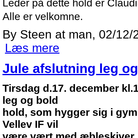
Leder på dette hold er Claudi
Alle er velkomne.
By
Steen
at
man, 02/12/2
Læs mere
om Opstart af nyt gymnastik hold le
Jule afslutning leg o
Tirsdag d.17. december kl.1
leg og bold
hold, som hygger sig i gymn
Vellev IF vil
være vært med æbleskiver, l