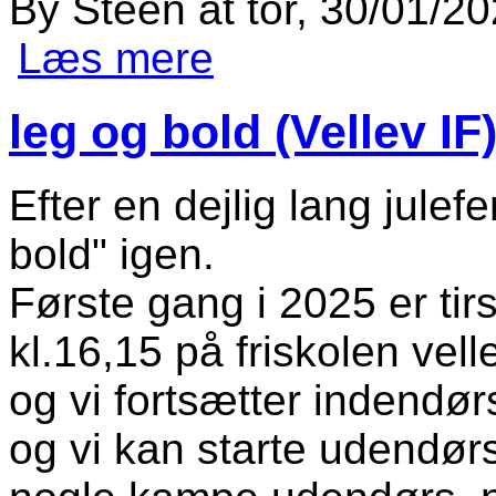
By
Steen
at
tor, 30/01/20
Læs mere
om Ny aftale med Frederik Holst Ni
leg og bold (Vellev IF
Efter en dejlig lang julef
bold" igen.
Første gang i 2025 er ti
kl.16,15 på friskolen velle
og vi fortsætter indendørs 
og vi kan starte udendørs 