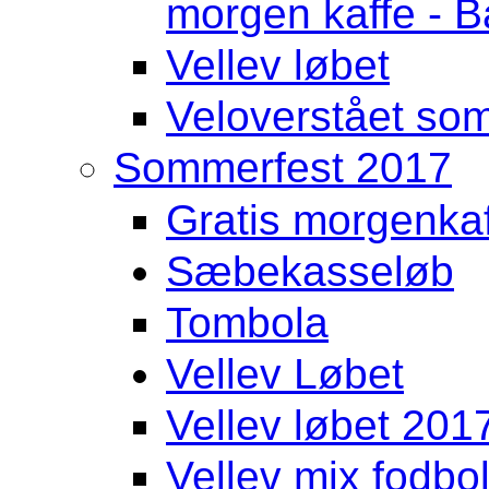
morgen kaffe - Ba
Vellev løbet
Veloverstået som
Sommerfest 2017
Gratis morgenka
Sæbekasseløb
Tombola
Vellev Løbet
Vellev løbet 201
Vellev mix fodbol