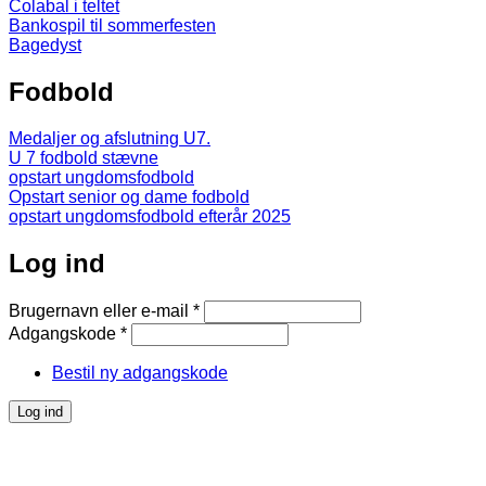
Colabal i teltet
Bankospil til sommerfesten
Bagedyst
Fodbold
Medaljer og afslutning U7.
U 7 fodbold stævne
opstart ungdomsfodbold
Opstart senior og dame fodbold
opstart ungdomsfodbold efterår 2025
Log ind
Brugernavn eller e-mail
*
Adgangskode
*
Bestil ny adgangskode