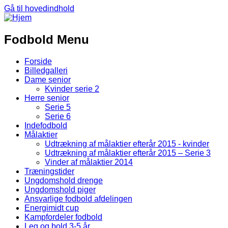
Gå til hovedindhold
Fodbold Menu
Forside
Billedgalleri
Dame senior
Kvinder serie 2
Herre senior
Serie 5
Serie 6
Indefodbold
Målaktier
Udtrækning af målaktier efterår 2015 - kvinder
Udtrækning af målaktier efterår 2015 – Serie 3
Vinder af målaktier 2014
Træningstider
Ungdomshold drenge
Ungdomshold piger
Ansvarlige fodbold afdelingen
Energimidt cup
Kampfordeler fodbold
Leg og bold 3-5 år