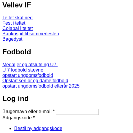
Vellev IF
Teltet skal ned
Fest i teltet
Colabal i teltet
Bankospil til sommerfesten
Bagedyst
Fodbold
Medaljer og afslutning U7.
U 7 fodbold stævne
opstart ungdomsfodbold
Opstart senior og dame fodbold
opstart ungdomsfodbold efterår 2025
Log ind
Brugernavn eller e-mail
*
Adgangskode
*
Bestil ny adgangskode