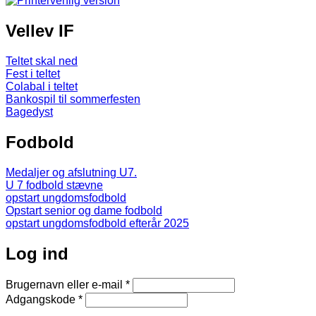
Vellev IF
Teltet skal ned
Fest i teltet
Colabal i teltet
Bankospil til sommerfesten
Bagedyst
Fodbold
Medaljer og afslutning U7.
U 7 fodbold stævne
opstart ungdomsfodbold
Opstart senior og dame fodbold
opstart ungdomsfodbold efterår 2025
Log ind
Brugernavn eller e-mail
*
Adgangskode
*