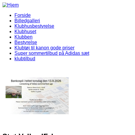
Gå til hovedindhold
Forside
Billedgalleri
Vellev IF Menu
Klubhusbestyrelse
Klubhuset
Klubben
Bestyrelse
Klubtøj til kanon gode priser
Super sommertilbud på Adidas sæt
klubtilbud