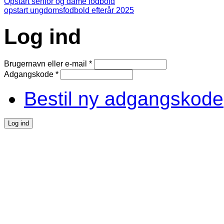
Opstart senior og dame fodbold
opstart ungdomsfodbold efterår 2025
Log ind
Brugernavn eller e-mail
*
Adgangskode
*
Bestil ny adgangskode