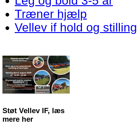
Leg og bold 3-5 år
Træner hjælp
Vellev if hold og stillin
Støt Vellev IF, læs
mere her