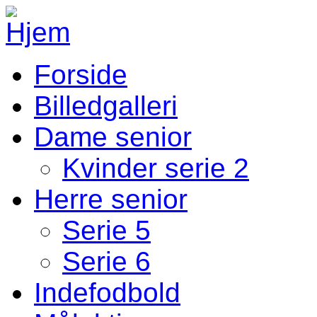
Gå til hovedindhold
Forside
Fodbold Menu
Billedgalleri
Dame senior
Kvinder serie 2
Herre senior
Serie 5
Serie 6
Indefodbold