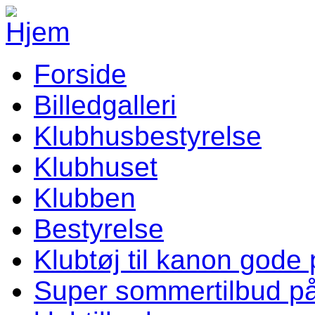
Gå til hovedindhold
Forside
Vellev IF Menu
Billedgalleri
Klubhusbestyrelse
Klubhuset
Klubben
Bestyrelse
Klubtøj til kanon gode 
Super sommertilbud p