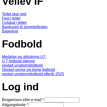
Vellev IF
Teltet skal ned
Fest i teltet
Colabal i teltet
Bankospil til sommerfesten
Bagedyst
Fodbold
Medaljer og afslutning U7.
U 7 fodbold stævne
opstart ungdomsfodbold
Opstart senior og dame fodbold
opstart ungdomsfodbold efterår 2025
Log ind
Brugernavn eller e-mail
*
Adgangskode
*