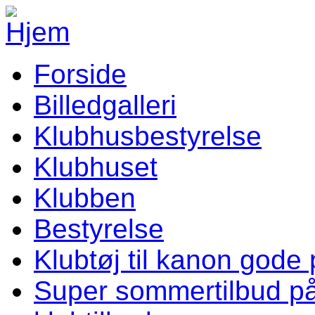
Gå til hovedindhold
Forside
Vellev IF Menu
Billedgalleri
Klubhusbestyrelse
Klubhuset
Klubben
Bestyrelse
Klubtøj til kanon gode 
Super sommertilbud p