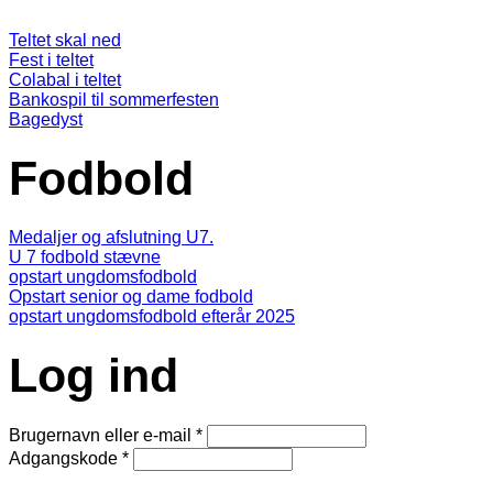
Teltet skal ned
Fest i teltet
Colabal i teltet
Bankospil til sommerfesten
Bagedyst
Fodbold
Medaljer og afslutning U7.
U 7 fodbold stævne
opstart ungdomsfodbold
Opstart senior og dame fodbold
opstart ungdomsfodbold efterår 2025
Log ind
Brugernavn eller e-mail
*
Adgangskode
*