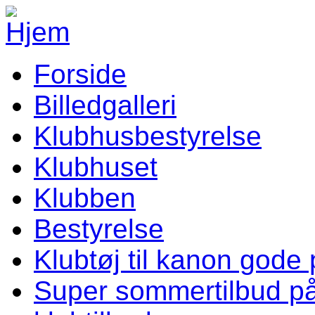
Gå til hovedindhold
Forside
Vellev IF Menu
Billedgalleri
Klubhusbestyrelse
Klubhuset
Klubben
Bestyrelse
Klubtøj til kanon gode 
Super sommertilbud p