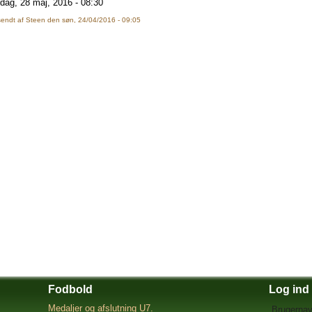
dag, 28 maj, 2016 - 08:30
sendt af
Steen
den søn, 24/04/2016 - 09:05
Fodbold
Log ind
Medaljer og afslutning U7.
Brugernav