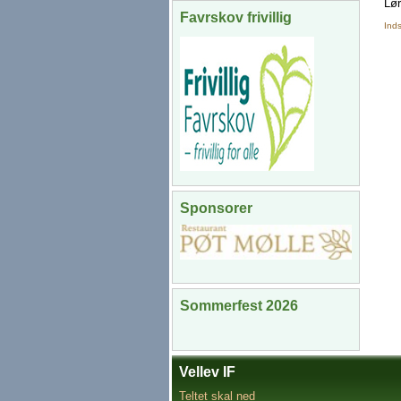
Lør
Favrskov frivillig
Ind
Sponsorer
Sommerfest 2026
Vellev IF
Teltet skal ned