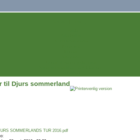
Vellev IF Menu
Forside
Billedgalleri
Klubhusbestyrelse
Klubhuset
Klubben
Bestyrelse
Klubtøj til kanon gode priser
Super sommertilbud på Adidas sæt
klubtilbud
r til Djurs sommerland
:
JURS SOMMERLANDS TUR 2016.pdf
to: