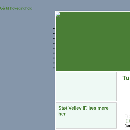
Gå til hovedindhold
Tu
Støt Vellev IF, læs mere
her
Fil
D
Da