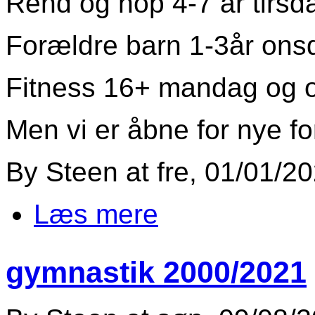
Rend og hop 4-7 år tirsd
Forældre barn 1-3år ons
Fitness 16+ mandag og 
Men vi er åbne for nye fo
By
Steen
at
fre, 01/01/2
Læs mere
om corona gymnastik aflysning
gymnastik 2000/2021