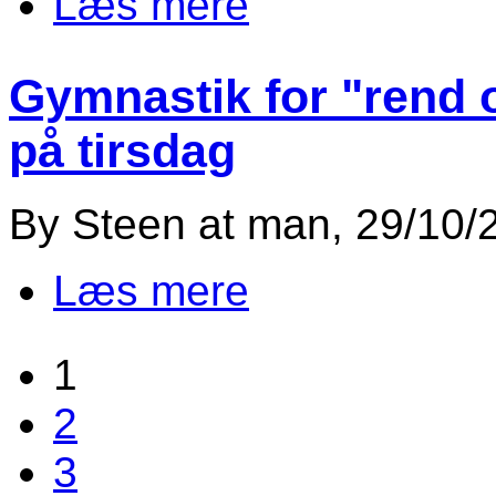
Læs mere
Gymnastik for "rend o
på tirsdag
By
Steen
at
man, 29/10/2
Læs mere
om Gymnastik for "rend og hop" 
1
Sider
2
3