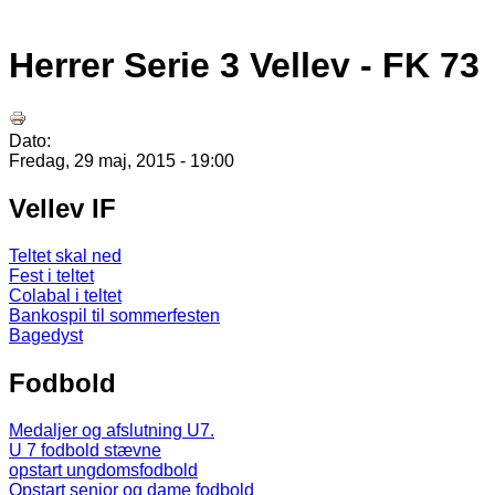
Herrer Serie 3 Vellev - FK 73
Dato:
Fredag, 29 maj, 2015 - 19:00
Vellev IF
Teltet skal ned
Fest i teltet
Colabal i teltet
Bankospil til sommerfesten
Bagedyst
Fodbold
Medaljer og afslutning U7.
U 7 fodbold stævne
opstart ungdomsfodbold
Opstart senior og dame fodbold