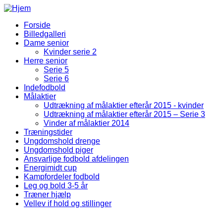
Gå til hovedindhold
Forside
Billedgalleri
Fodbold Menu
Dame senior
Kvinder serie 2
Herre senior
Serie 5
Serie 6
Indefodbold
Målaktier
Udtrækning af målaktier efterår 2015 - kvinder
Udtrækning af målaktier efterår 2015 – Serie 3
Vinder af målaktier 2014
Træningstider
Ungdomshold drenge
Ungdomshold piger
Ansvarlige fodbold afdelingen
Energimidt cup
Kampfordeler fodbold
Leg og bold 3-5 år
Træner hjælp
Vellev if hold og stillinger