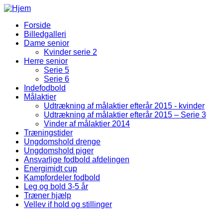
Gå til hovedindhold
Forside
Billedgalleri
Fodbold Menu
Dame senior
Kvinder serie 2
Herre senior
Serie 5
Serie 6
Indefodbold
Målaktier
Udtrækning af målaktier efterår 2015 - kvinder
Udtrækning af målaktier efterår 2015 – Serie 3
Vinder af målaktier 2014
Træningstider
Ungdomshold drenge
Ungdomshold piger
Ansvarlige fodbold afdelingen
Energimidt cup
Kampfordeler fodbold
Leg og bold 3-5 år
Træner hjælp
Vellev if hold og stillinger