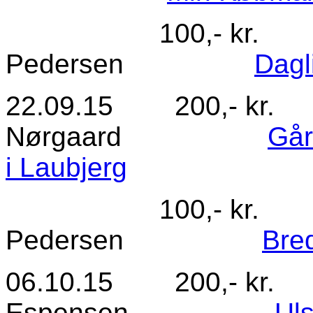
100,- kr. Nr.
Pedersen
Dagl
22.09.15 200,- kr
Nørgaard
Går
i Laubjerg
100,- kr. Nr
Pedersen
Bre
06.10.15 200,- kr
Espensen
Ul