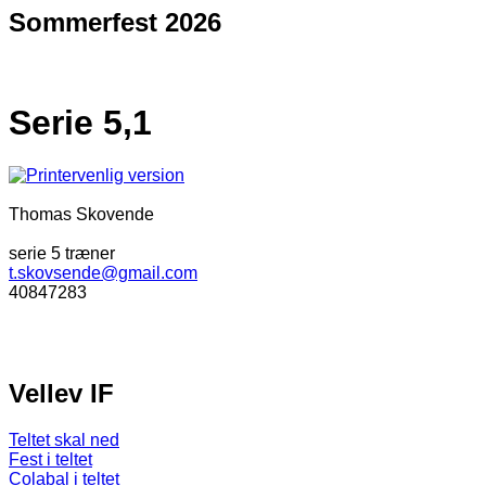
Sommerfest 2026
Serie 5,1
Thomas Skovende
serie 5 træner
t.skovsende@gmail.com
40847283
Vellev IF
Teltet skal ned
Fest i teltet
Colabal i teltet