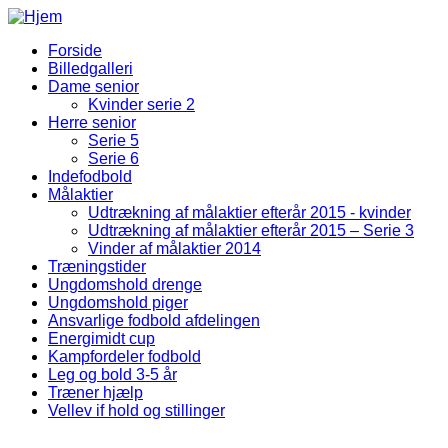
Gå til hovedindhold
Forside
Billedgalleri
Fodbold Menu
Dame senior
Kvinder serie 2
Herre senior
Serie 5
Serie 6
Indefodbold
Målaktier
Udtrækning af målaktier efterår 2015 - kvinder
Udtrækning af målaktier efterår 2015 – Serie 3
Vinder af målaktier 2014
Træningstider
Ungdomshold drenge
Ungdomshold piger
Ansvarlige fodbold afdelingen
Energimidt cup
Kampfordeler fodbold
Leg og bold 3-5 år
Træner hjælp
Vellev if hold og stillinger