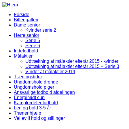
Gå til hovedindhold
Forside
Billedgalleri
Fodbold Menu
Dame senior
Kvinder serie 2
Herre senior
Serie 5
Serie 6
Indefodbold
Målaktier
Udtrækning af målaktier efterår 2015 - kvinder
Udtrækning af målaktier efterår 2015 – Serie 3
Vinder af målaktier 2014
Træningstider
Ungdomshold drenge
Ungdomshold piger
Ansvarlige fodbold afdelingen
Energimidt cup
Kampfordeler fodbold
Leg og bold 3-5 år
Træner hjælp
Vellev if hold og stillinger