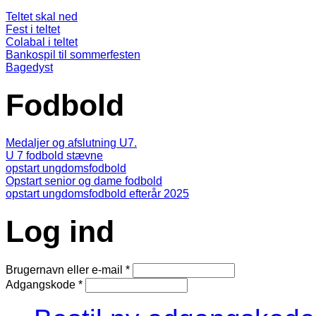
Teltet skal ned
Fest i teltet
Colabal i teltet
Bankospil til sommerfesten
Bagedyst
Fodbold
Medaljer og afslutning U7.
U 7 fodbold stævne
opstart ungdomsfodbold
Opstart senior og dame fodbold
opstart ungdomsfodbold efterår 2025
Log ind
Brugernavn eller e-mail
*
Adgangskode
*