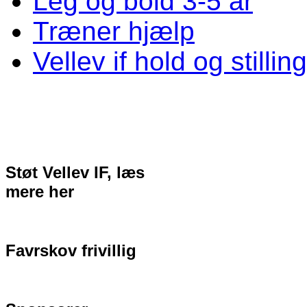
Leg og bold 3-5 år
Træner hjælp
Vellev if hold og stillin
Støt Vellev IF, læs
mere her
Favrskov frivillig