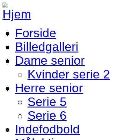
Gå til hovedindhold
Forside
Fodbold Menu
Billedgalleri
Dame senior
Kvinder serie 2
Herre senior
Serie 5
Serie 6
Indefodbold