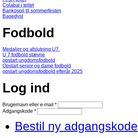
Colabal i teltet
Bankospil til sommerfesten
Bagedyst
Fodbold
Medaljer og afslutning U7.
U 7 fodbold stævne
opstart ungdomsfodbold
Opstart senior og dame fodbold
opstart ungdomsfodbold efterår 2025
Log ind
Brugernavn eller e-mail
*
Adgangskode
*
Bestil ny adgangskode