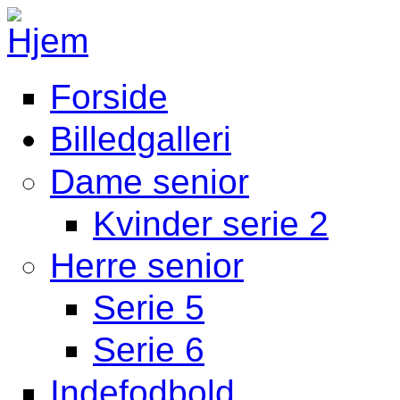
Gå til hovedindhold
Forside
Fodbold Menu
Billedgalleri
Dame senior
Kvinder serie 2
Herre senior
Serie 5
Serie 6
Indefodbold