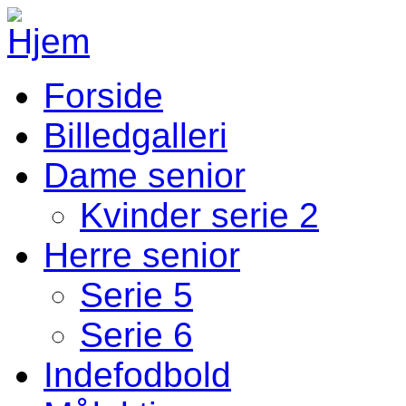
Gå til hovedindhold
Forside
Fodbold Menu
Billedgalleri
Dame senior
Kvinder serie 2
Herre senior
Serie 5
Serie 6
Indefodbold