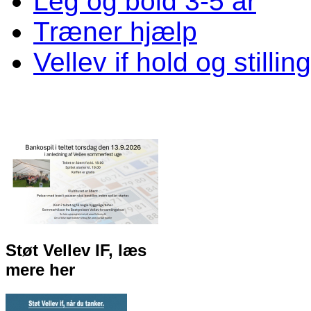
Leg og bold 3-5 år
Træner hjælp
Vellev if hold og stillin
Støt Vellev IF, læs
mere her