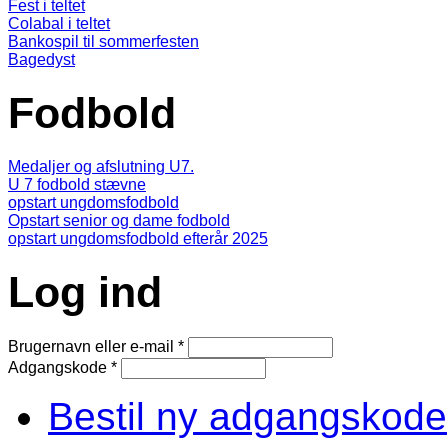
Fest i teltet
Colabal i teltet
Bankospil til sommerfesten
Bagedyst
Fodbold
Medaljer og afslutning U7.
U 7 fodbold stævne
opstart ungdomsfodbold
Opstart senior og dame fodbold
opstart ungdomsfodbold efterår 2025
Log ind
Brugernavn eller e-mail
*
Adgangskode
*
Bestil ny adgangskode