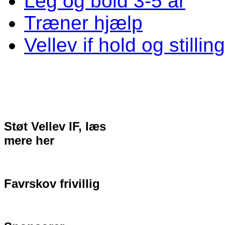
Leg og bold 3-5 år
Træner hjælp
Vellev if hold og stillin
Støt Vellev IF, læs
mere her
Favrskov frivillig