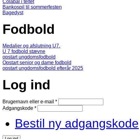
Colabal i teltet
Bankospil til sommerfesten
Bagedyst
Fodbold
Medaljer og afslutning U7.
U 7 fodbold stævne
opstart ungdomsfodbold
Opstart senior og dame fodbold
opstart ungdomsfodbold efterår 2025
Log ind
Brugernavn eller e-mail
*
Adgangskode
*
Bestil ny adgangskode