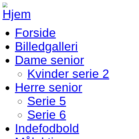
Gå til hovedindhold
Forside
Fodbold Menu
Billedgalleri
Dame senior
Kvinder serie 2
Herre senior
Serie 5
Serie 6
Indefodbold