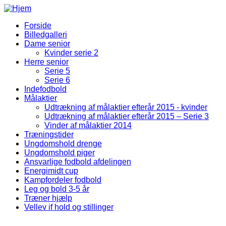
Gå til hovedindhold
Forside
Billedgalleri
Fodbold Menu
Dame senior
Kvinder serie 2
Herre senior
Serie 5
Serie 6
Indefodbold
Målaktier
Udtrækning af målaktier efterår 2015 - kvinder
Udtrækning af målaktier efterår 2015 – Serie 3
Vinder af målaktier 2014
Træningstider
Ungdomshold drenge
Ungdomshold piger
Ansvarlige fodbold afdelingen
Energimidt cup
Kampfordeler fodbold
Leg og bold 3-5 år
Træner hjælp
Vellev if hold og stillinger