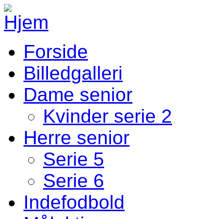
Gå til hovedindhold
Forside
Fodbold Menu
Billedgalleri
Dame senior
Kvinder serie 2
Herre senior
Serie 5
Serie 6
Indefodbold