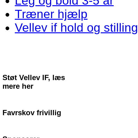
Leg og bold 3-5 år
Træner hjælp
Vellev if hold og stillin
Støt Vellev IF, læs
mere her
Favrskov frivillig