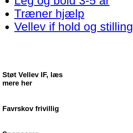
Leg og bold 3-5 år
Træner hjælp
Vellev if hold og stillin
Støt Vellev IF, læs
mere her
Favrskov frivillig