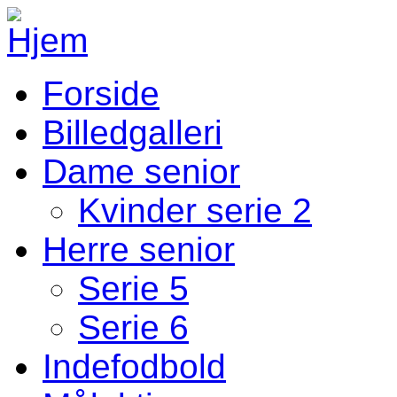
Gå til hovedindhold
Forside
Fodbold Menu
Billedgalleri
Dame senior
Kvinder serie 2
Herre senior
Serie 5
Serie 6
Indefodbold