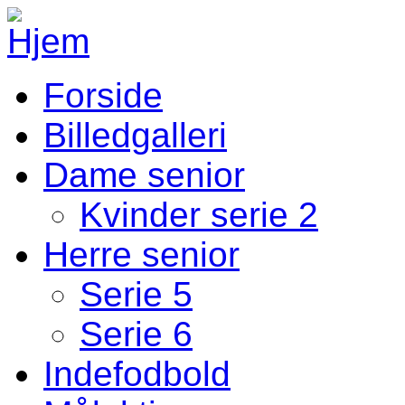
Gå til hovedindhold
Forside
Fodbold Menu
Billedgalleri
Dame senior
Kvinder serie 2
Herre senior
Serie 5
Serie 6
Indefodbold