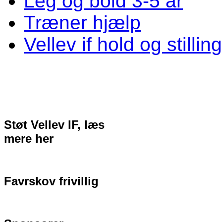
Leg og bold 3-5 år
Træner hjælp
Vellev if hold og stillin
Støt Vellev IF, læs
mere her
Favrskov frivillig