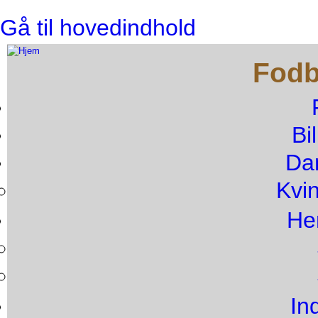
Gå til hovedindhold
Fodb
Bi
Da
Kvin
He
In