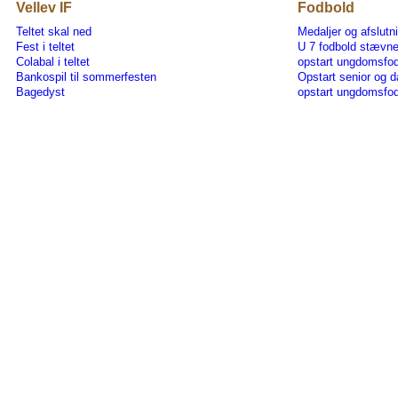
Vellev IF
Fodbold
Teltet skal ned
Medaljer og afslutn
Fest i teltet
U 7 fodbold stævn
Colabal i teltet
opstart ungdomsfo
Bankospil til sommerfesten
Opstart senior og 
Bagedyst
opstart ungdomsfod