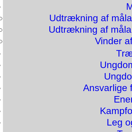
M
Udtrækning af målak
Udtrækning af målak
Vinder a
Træ
Ungdom
Ungdo
Ansvarlige 
Ener
Kampfor
Leg o