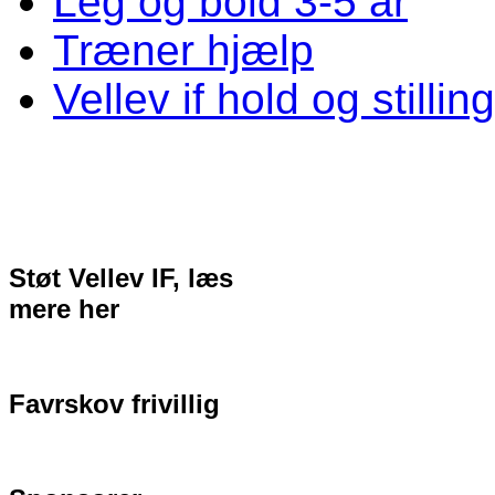
Leg og bold 3-5 år
Træner hjælp
Vellev if hold og stillin
Støt Vellev IF, læs
mere her
Favrskov frivillig