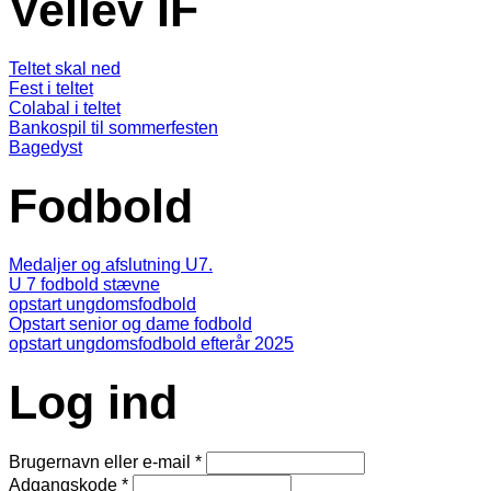
Vellev IF
Teltet skal ned
Fest i teltet
Colabal i teltet
Bankospil til sommerfesten
Bagedyst
Fodbold
Medaljer og afslutning U7.
U 7 fodbold stævne
opstart ungdomsfodbold
Opstart senior og dame fodbold
opstart ungdomsfodbold efterår 2025
Log ind
Brugernavn eller e-mail
*
Adgangskode
*