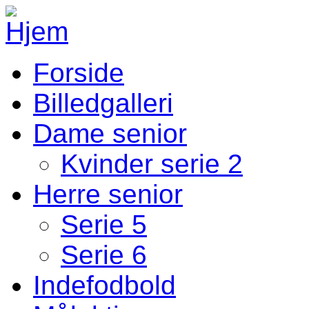
Gå til hovedindhold
Forside
Fodbold Menu
Billedgalleri
Dame senior
Kvinder serie 2
Herre senior
Serie 5
Serie 6
Indefodbold