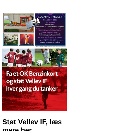
Støt Vellev IF, læs
mere her