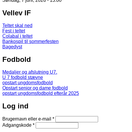
Søndag, 7 juni, 2026 - 13:00
Vellev IF
Teltet skal ned
Fest i teltet
Colabal i teltet
Bankospil til sommerfesten
Bagedyst
Fodbold
Medaljer og afslutning U7.
U 7 fodbold stævne
opstart ungdomsfodbold
Opstart senior og dame fodbold
opstart ungdomsfodbold efterår 2025
Log ind
Brugernavn eller e-mail
*
Adgangskode
*