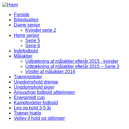
Gå til hovedindhold
Forside
Billedgalleri
Fodbold Menu
Dame senior
Kvinder serie 2
Herre senior
Serie 5
Serie 6
Indefodbold
Målaktier
Udtrækning af målaktier efterår 2015 - kvinder
Udtrækning af målaktier efterår 2015 – Serie 3
Vinder af målaktier 2014
Træningstider
Ungdomshold drenge
Ungdomshold piger
Ansvarlige fodbold afdelingen
Energimidt cup
Kampfordeler fodbold
Leg og bold 3-5 år
Træner hjælp
Vellev if hold og stillinger