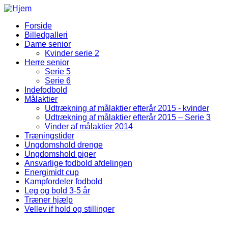
Gå til hovedindhold
Forside
Billedgalleri
Fodbold Menu
Dame senior
Kvinder serie 2
Herre senior
Serie 5
Serie 6
Indefodbold
Målaktier
Udtrækning af målaktier efterår 2015 - kvinder
Udtrækning af målaktier efterår 2015 – Serie 3
Vinder af målaktier 2014
Træningstider
Ungdomshold drenge
Ungdomshold piger
Ansvarlige fodbold afdelingen
Energimidt cup
Kampfordeler fodbold
Leg og bold 3-5 år
Træner hjælp
Vellev if hold og stillinger