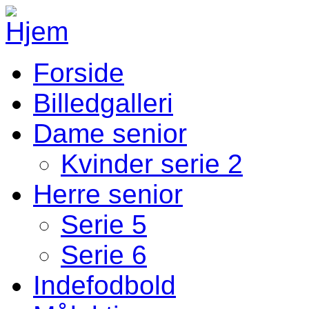
Gå til hovedindhold
Forside
Fodbold Menu
Billedgalleri
Dame senior
Kvinder serie 2
Herre senior
Serie 5
Serie 6
Indefodbold