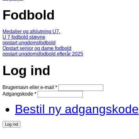
Fodbold
Medaljer og afslutning U7.
U 7 fodbold stævne
opstart ungdomsfodbold
Opstart senior og dame fodbold
opstart ungdomsfodbold efterår 2025
Log ind
Brugernavn eller e-mail
*
Adgangskode
*
Bestil ny adgangskode