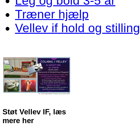
Leg og bold 3-5 år
Træner hjælp
Vellev if hold og stillin
Støt Vellev IF, læs
mere her