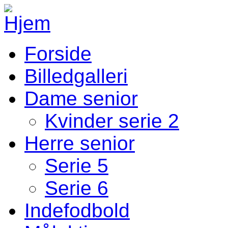
Gå til hovedindhold
Forside
Fodbold Menu
Billedgalleri
Dame senior
Kvinder serie 2
Herre senior
Serie 5
Serie 6
Indefodbold