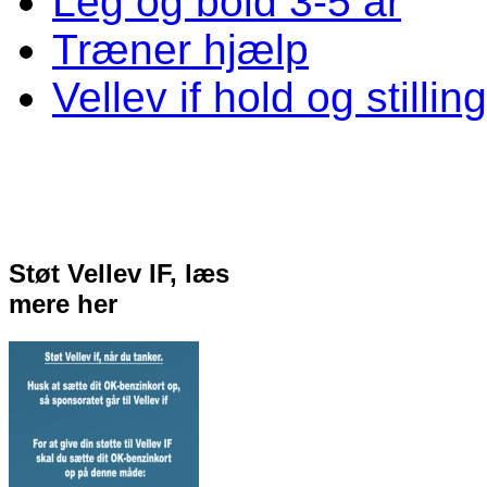
Leg og bold 3-5 år
Træner hjælp
Vellev if hold og stillin
Støt Vellev IF, læs
mere her