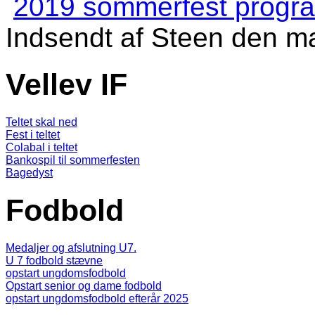
2019 sommerfest progra
Indsendt af
Steen
den ma
Vellev IF
Teltet skal ned
Fest i teltet
Colabal i teltet
Bankospil til sommerfesten
Bagedyst
Fodbold
Medaljer og afslutning U7.
U 7 fodbold stævne
opstart ungdomsfodbold
Opstart senior og dame fodbold
opstart ungdomsfodbold efterår 2025