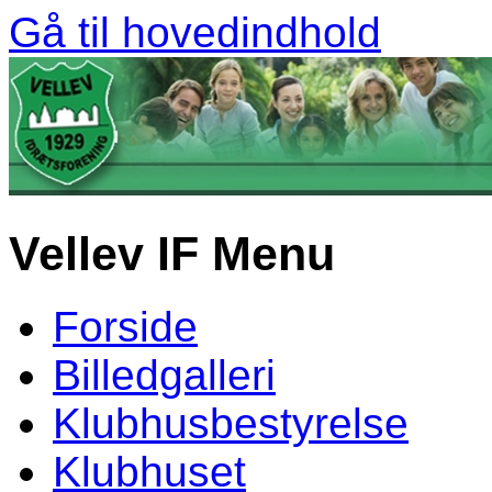
Gå til hovedindhold
Vellev IF Menu
Forside
Billedgalleri
Klubhusbestyrelse
Klubhuset