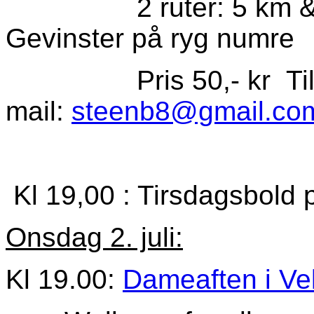
2 ruter: 5 km & 10 k
Gevinster på ryg numre
Pris 50,- kr Tilm
mail:
steenb8@gmail.co
Kl 19,00 : Tirsdagsbold
Onsdag 2. juli:
Kl 19.00:
Dameaften i Vell