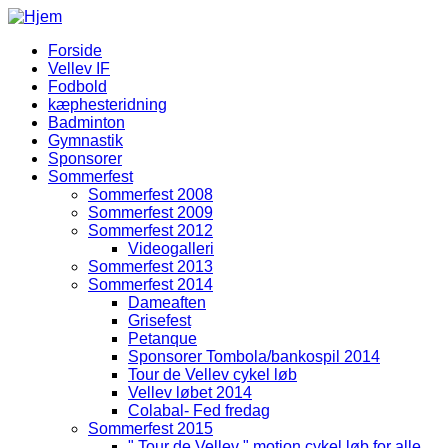
Gå til hovedindhold
Forside
Vellev IF
Hovedmenu
Fodbold
kæphesteridning
Badminton
Gymnastik
Sponsorer
Sommerfest
Sommerfest 2008
Sommerfest 2009
Sommerfest 2012
Videogalleri
Sommerfest 2013
Sommerfest 2014
Dameaften
Grisefest
Petanque
Sponsorer Tombola/bankospil 2014
Tour de Vellev cykel løb
Vellev løbet 2014
Colabal- Fed fredag
Sommerfest 2015
" Tour de Vellev " motion cykel løb for alle