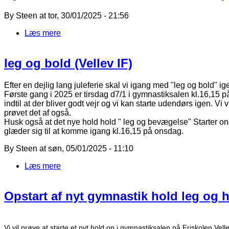
By
Steen
at
tor, 30/01/2025 - 21:56
Læs mere
om Ny aftale med Frederik Holst Nielsen
leg og bold (Vellev IF)
Efter en dejlig lang juleferie skal vi igang med "leg og bold" ig
Første gang i 2025 er tirsdag d7/1 i gymnastiksalen kl.16,15 på f
indtil at der bliver godt vejr og vi kan starte udendørs igen. Vi
prøvet det af også.
Husk også at det nye hold hold " leg og bevægelse" Starter o
glæder sig til at komme igang kl.16,15 på onsdag.
By
Steen
at
søn, 05/01/2025 - 11:10
Læs mere
om leg og bold
Opstart af nyt gymnastik hold leg og h
Vi vil prøve at starte et nyt hold op i gymnastiksalen på Friskolen Vellev