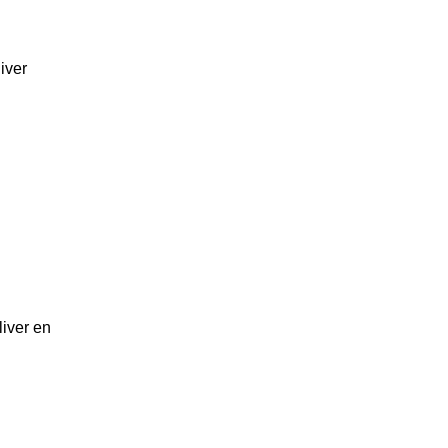
iver
.
liver en