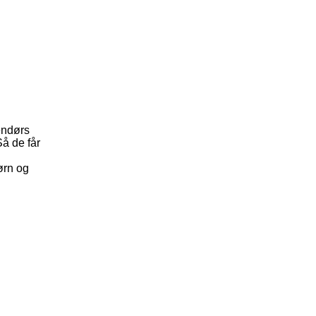
dendørs
Så de får
ørn og