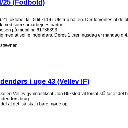
4/25 (Fodbold)
. oktober kl.18 til kl.19 i Ulstrup hallen. Der forventes at de bl
 ik med som samarbejdes partner.
pesen på mobil.nr. 61736393
rdig med at spille indendørs. Deres 1 træningsdag er mandag d.4
 stævner.
dendørs i uge 43 (Vellev IF)
kolen Vellev gymnastiksal. Jon Bliksted vil forsat stå for at det b
 indendørs brug.
en del af det, så skal i bare møde op.