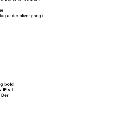
ge.
ag at der bliver gang i
og bold
 IF vil
 Der