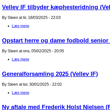
Vellev IF tilbyder kæphesteridning (Vel
By
Steen
at
tir, 18/03/2025 - 22:03
Læs mere
om Vellev IF tilbyder kæphesteridning
Opstart herre og dame fodbold senior (
By
Steen
at
ons, 05/02/2025 - 20:05
Læs mere
om Opstart herre og dame fodbold senior
Generalforsamling 2025 (Vellev IF)
By
Steen
at
tor, 30/01/2025 - 22:02
Læs mere
om Generalforsamling 2025
Ny aftale med Frederik Holst Nielsen 