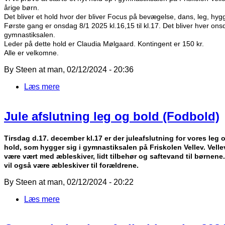
årige børn.
Det bliver et hold hvor der bliver Focus på bevægelse, dans, leg, hyg
Første gang er onsdag 8/1 2025 kl.16,15 til kl.17. Det bliver hver onsd
gymnastiksalen.
Leder på dette hold er Claudia Mølgaard. Kontingent er 150 kr.
Alle er velkomne.
By
Steen
at
man, 02/12/2024 - 20:36
Læs mere
om Opstart af nyt gymnastik hold leg og hop
Jule afslutning leg og bold (Fodbold)
Tirsdag d.17. december kl.17 er der juleafslutning for vores leg 
hold, som hygger sig i gymnastiksalen på Friskolen Vellev. Vellev
være vært med æbleskiver, lidt tilbehør og saftevand til børnene.
vil også være æbleskiver til forældrene.
By
Steen
at
man, 02/12/2024 - 20:22
Læs mere
om Jule afslutning leg og bold