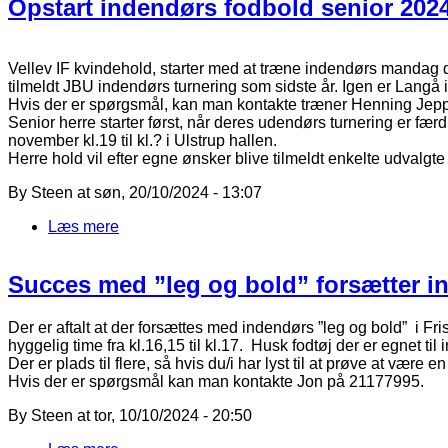
Opstart indendørs fodbold senior 202
Vellev IF kvindehold, starter med at træne indendørs mandag d.21
tilmeldt JBU indendørs turnering som sidste år. Igen er Langå
Hvis der er spørgsmål, kan man kontakte træner Henning Jep
Senior herre starter først, når deres udendørs turnering er fæ
november kl.19 til kl.? i Ulstrup hallen.
Herre hold vil efter egne ønsker blive tilmeldt enkelte udvalgte
By
Steen
at
søn, 20/10/2024 - 13:07
Læs mere
om Opstart indendørs fodbold senior 2024/25
Succes med ”leg og bold” forsætter in
Der er aftalt at der forsættes med indendørs ”leg og bold” i Fris
hyggelig time fra kl.16,15 til kl.17. Husk fodtøj der er egnet til
Der er plads til flere, så hvis du/i har lyst til at prøve at være 
Hvis der er spørgsmål kan man kontakte Jon på 21177995.
By
Steen
at
tor, 10/10/2024 - 20:50