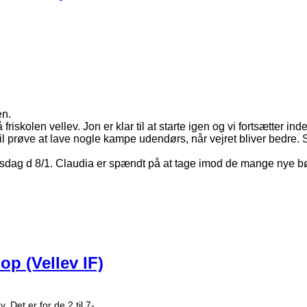
en.
riskolen vellev. Jon er klar til at starte igen og vi fortsætter in
 vil prøve at lave nogle kampe udendørs, når vejret bliver bedre. 
nsdag d 8/1. Claudia er spændt på at tage imod de mange nye b
op (Vellev IF)
. Det er for de 2 til 7-